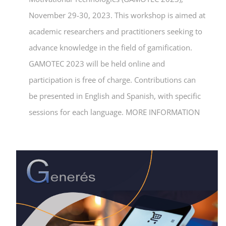
November 29-30, 2023. This workshop is aimed at
academic researchers and practitioners seeking to
advance knowledge in the field of gamification.
GAMOTEC 2023 will be held online and
participation is free of charge. Contributions can
be presented in English and Spanish, with specific
sessions for each language. MORE INFORMATION