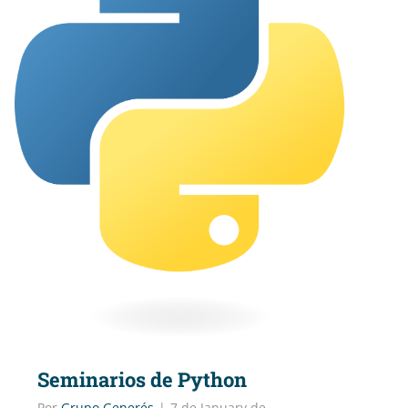
Seminarios de Python
Por
Grupo Generés
|
7 de January de