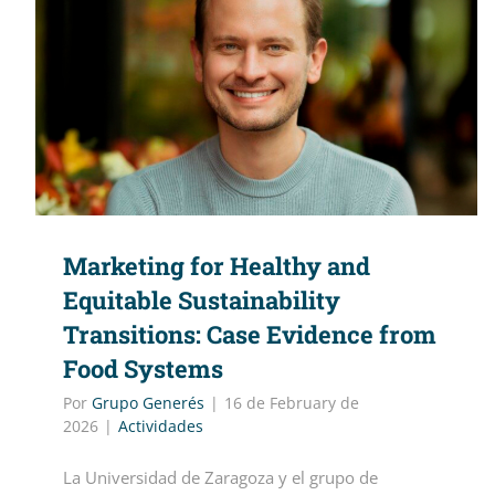
Marketing for Healthy and
Equitable Sustainability
Transitions: Case Evidence from
Food Systems
Por
Grupo Generés
|
16 de February de
2026
|
Actividades
La Universidad de Zaragoza y el grupo de